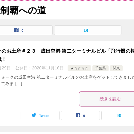
産制覇への道
0
クのお土産＃２３ 成田空港 第二ターミナルビル「飛行機の
戦！
月29日
公開日：
2020年11月16日
★☆☆☆☆
千葉県
関東
ウォークの成田空港 第二ターミナルビルのお土産をゲットしてきまし
みま […]
続きを読む
Tweet
0