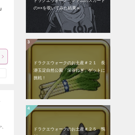
ドラクエウォーク マァムのスカート
の××を覗いてみた結果ｗ
」
ドラクエウォークのお土産＃２１ 長
瀞玉淀自然公園「深谷ねぎ」ゲットに
挑戦！
か、
ドラクエウォークのお土産＃２５ 鴨