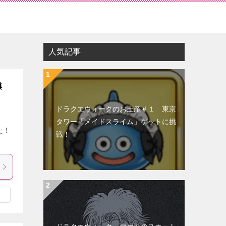
人気記事
模
ドラクエウォークのお土産＃１ 東京
タワー「メイドスライム」ゲットに挑
た！
戦！